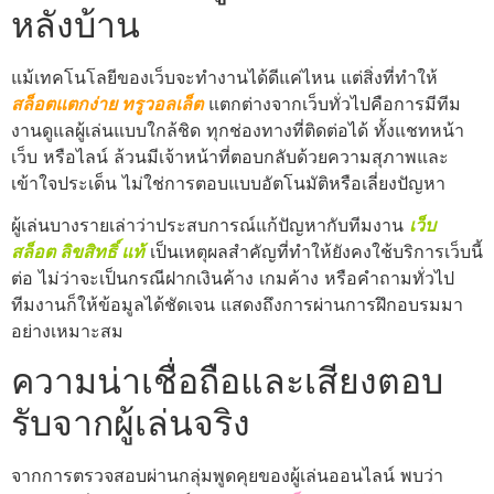
หลังบ้าน
แม้เทคโนโลยีของเว็บจะทำงานได้ดีแค่ไหน แต่สิ่งที่ทำให้
สล็อตแตกง่าย ทรูวอลเล็ต
แตกต่างจากเว็บทั่วไปคือการมีทีม
งานดูแลผู้เล่นแบบใกล้ชิด ทุกช่องทางที่ติดต่อได้ ทั้งแชทหน้า
เว็บ หรือไลน์ ล้วนมีเจ้าหน้าที่ตอบกลับด้วยความสุภาพและ
เข้าใจประเด็น ไม่ใช่การตอบแบบอัตโนมัติหรือเลี่ยงปัญหา
ผู้เล่นบางรายเล่าว่าประสบการณ์แก้ปัญหากับทีมงาน
เว็บ
สล็อต ลิขสิทธิ์ แท้
เป็นเหตุผลสำคัญที่ทำให้ยังคงใช้บริการเว็บนี้
ต่อ ไม่ว่าจะเป็นกรณีฝากเงินค้าง เกมค้าง หรือคำถามทั่วไป
ทีมงานก็ให้ข้อมูลได้ชัดเจน แสดงถึงการผ่านการฝึกอบรมมา
อย่างเหมาะสม
ความน่าเชื่อถือและเสียงตอบ
รับจากผู้เล่นจริง
จากการตรวจสอบผ่านกลุ่มพูดคุยของผู้เล่นออนไลน์ พบว่า