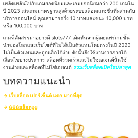
เพลิดเพลินไปกับเกมยอดนิยมและเกมยอดนิยมกว่า 200 เกมใน
ปี 2023 เล่นเกมมาตรฐานสูงด้วยระบบสล็อตแมชชีนที่ผสานกับ
บริการออนไลน์ คุณสามารถวิ่ง 10 บาทและชนะ 10,000 บาท
หรือ 100,000 บาท
เกมที่คัดสรรมาอย่างดี slots777 เดิมพันจากผู้เผยแพร่เกมชั้น
นำของโลกและเว็บไซต์ที่ไม่ได้เป็นตัวแทนโดยตรงในปี 2023
ไม่เป็นตัวแทนและถูกแฮ็กได้ง่าย ดังนั้นจึงใช้งานง่ายภายใต้
เงื่อนไขบางประการ สล็อตที่รวดเร็วและไม่ใช่เอเจนต์นั้นใช้
งานง่ายและสล็อตที่ไม่ใช่เอเจนต์
รวมเว็บสล็อตเปิดใหม่ล่าสุด
บทความแนะนำ
→
เว็บสล็อต เปอร์เซ็นต์ แตก มากที่สุด
→
666สล็อตpg